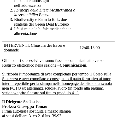
funzioni e fabbisogni
nell’adolescenza
I principi della Dieta Mediterranea e
la sostenibilità Pausa
Biodiversity e Farm to fork: due
strategie del Green Deal Europeo
I falsi miti e le bufale mediatiche in
alimentazione
INTERVENTI: Chiusura dei lavori e
12:40-13:00
domande
Gli incontri successivi verranno fissati e comunicati attraverso il
Registro elettronico nella sezione –
Comunicazioni
.
Si ricorda l’importanza di aver completato per tempo il Corso sulla
Sicurezza e aver compilato e consegnato il patto formativo ai tutor
interni reperibile per la stampa nella homepage del sito della scuola
area PCTO ex alternanza scuola-lavoro (in fondo alla pagina),
sezione- aprire finestre sul futuro (modulo 4.1).
Il Dirigente Scolastico
Prof.ssa Giuseppa Tomao
Firma autografa sostituita a mezzo stampa
ai sensi dell’art. 3, co,2, d.lgs. 39/93