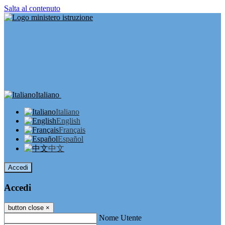
Salta al contenuto
Italiano
Italiano
English
Français
Español
中文
Accedi
Accedi
button close
×
Nome Utente