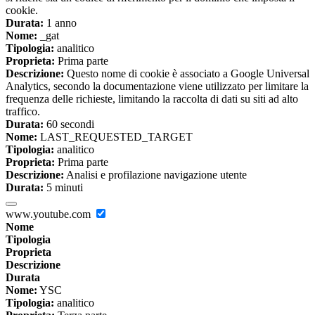
cookie.
Durata:
1 anno
Nome:
_gat
Tipologia:
analitico
Proprieta:
Prima parte
Descrizione:
Questo nome di cookie è associato a Google Universal
Analytics, secondo la documentazione viene utilizzato per limitare la
frequenza delle richieste, limitando la raccolta di dati su siti ad alto
traffico.
Durata:
60 secondi
Nome:
LAST_REQUESTED_TARGET
Tipologia:
analitico
Proprieta:
Prima parte
Descrizione:
Analisi e profilazione navigazione utente
Durata:
5 minuti
www.youtube.com
Nome
Tipologia
Proprieta
Descrizione
Durata
Nome:
YSC
Tipologia:
analitico