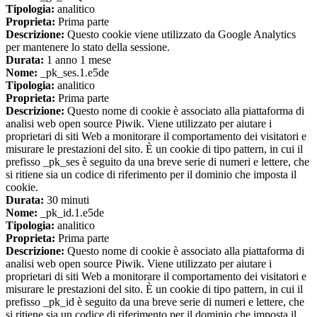
Tipologia:
analitico
Proprieta:
Prima parte
Descrizione:
Questo cookie viene utilizzato da Google Analytics
per mantenere lo stato della sessione.
Durata:
1 anno 1 mese
Nome:
_pk_ses.1.e5de
Tipologia:
analitico
Proprieta:
Prima parte
Descrizione:
Questo nome di cookie è associato alla piattaforma di
analisi web open source Piwik. Viene utilizzato per aiutare i
proprietari di siti Web a monitorare il comportamento dei visitatori e
misurare le prestazioni del sito. È un cookie di tipo pattern, in cui il
prefisso _pk_ses è seguito da una breve serie di numeri e lettere, che
si ritiene sia un codice di riferimento per il dominio che imposta il
cookie.
Durata:
30 minuti
Nome:
_pk_id.1.e5de
Tipologia:
analitico
Proprieta:
Prima parte
Descrizione:
Questo nome di cookie è associato alla piattaforma di
analisi web open source Piwik. Viene utilizzato per aiutare i
proprietari di siti Web a monitorare il comportamento dei visitatori e
misurare le prestazioni del sito. È un cookie di tipo pattern, in cui il
prefisso _pk_id è seguito da una breve serie di numeri e lettere, che
si ritiene sia un codice di riferimento per il dominio che imposta il