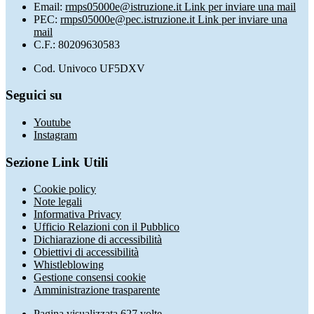
Email:
rmps05000e@istruzione.it
Link per inviare una mail
PEC:
rmps05000e@pec.istruzione.it
Link per inviare una
mail
C.F.: 80209630583
Cod. Univoco UF5DXV
Seguici su
Youtube
Instagram
Sezione Link Utili
Cookie policy
Note legali
Informativa Privacy
Ufficio Relazioni con il Pubblico
Dichiarazione di accessibilità
Obiettivi di accessibilità
Whistleblowing
Gestione consensi cookie
Amministrazione trasparente
Pagina visualizzata
627
volte