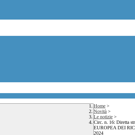
Home
>
Novità
>
Le notizie
>
Circ. n. 16: Diretta
EUROPEA DEI RIC
2024