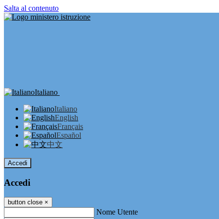
Salta al contenuto
Italiano
Italiano
English
Français
Español
中文
Accedi
Accedi
button close
×
Nome Utente