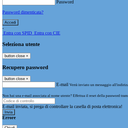
Password
Password dimenticata?
-
Entra con SPID
Entra con CIE
Seleziona utente
button close
×
Recupero password
button close
×
E-mail
Verrà inviato un messaggio all'indirizz
Non hai una e-mail associata al nome utente? Effettua il reset della password tram
E-mail inviata, si prega di controllare la casella di posta elettronica!
Errore
Chiudi