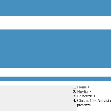
Home
>
Novità
>
Le notizie
>
Circ. n. 159: Attiv
presenza