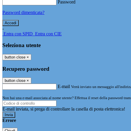
Password
Password dimenticata?
-
Entra con SPID
Entra con CIE
Seleziona utente
button close
×
Recupero password
button close
×
E-mail
Verrà inviato un messaggio all'indirizz
Non hai una e-mail associata al nome utente? Effettua il reset della password tram
E-mail inviata, si prega di controllare la casella di posta elettronica!
Errore
Chiudi