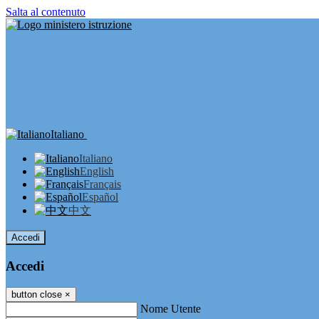
Salta al contenuto
Italiano
Italiano
English
Français
Español
中文
Accedi
Accedi
button close
×
Nome Utente