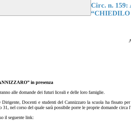
Circ. n. 159: 
“CHIEDILO 
A
L CANNIZZARO” in presenza
anno alle domande dei futuri liceali e delle loro famiglie.
are Dirigente, Docenti e studenti del Cannizzaro la scuola ha fissato pe
1, nel corso del quale sarà possibile porre le proprie domande circa l’o
o il seguente link: