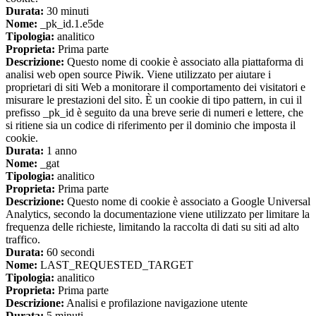
Durata:
30 minuti
Nome:
_pk_id.1.e5de
Tipologia:
analitico
Proprieta:
Prima parte
Descrizione:
Questo nome di cookie è associato alla piattaforma di
analisi web open source Piwik. Viene utilizzato per aiutare i
proprietari di siti Web a monitorare il comportamento dei visitatori e
misurare le prestazioni del sito. È un cookie di tipo pattern, in cui il
prefisso _pk_id è seguito da una breve serie di numeri e lettere, che
si ritiene sia un codice di riferimento per il dominio che imposta il
cookie.
Durata:
1 anno
Nome:
_gat
Tipologia:
analitico
Proprieta:
Prima parte
Descrizione:
Questo nome di cookie è associato a Google Universal
Analytics, secondo la documentazione viene utilizzato per limitare la
frequenza delle richieste, limitando la raccolta di dati su siti ad alto
traffico.
Durata:
60 secondi
Nome:
LAST_REQUESTED_TARGET
Tipologia:
analitico
Proprieta:
Prima parte
Descrizione:
Analisi e profilazione navigazione utente
Durata:
5 minuti