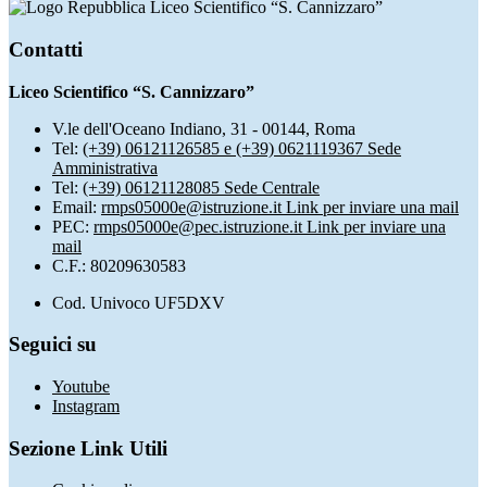
Liceo Scientifico “S. Cannizzaro”
Contatti
Liceo Scientifico “S. Cannizzaro”
V.le dell'Oceano Indiano, 31 - 00144, Roma
Tel:
(+39) 06121126585 e (+39) 0621119367 Sede
Amministrativa
Tel:
(+39) 06121128085 Sede Centrale
Email:
rmps05000e@istruzione.it
Link per inviare una mail
PEC:
rmps05000e@pec.istruzione.it
Link per inviare una
mail
C.F.: 80209630583
Cod. Univoco UF5DXV
Seguici su
Youtube
Instagram
Sezione Link Utili