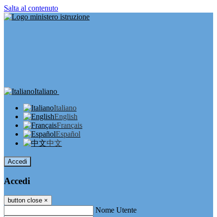
Salta al contenuto
Italiano
Italiano
English
Français
Español
中文
Accedi
Accedi
button close
×
Nome Utente