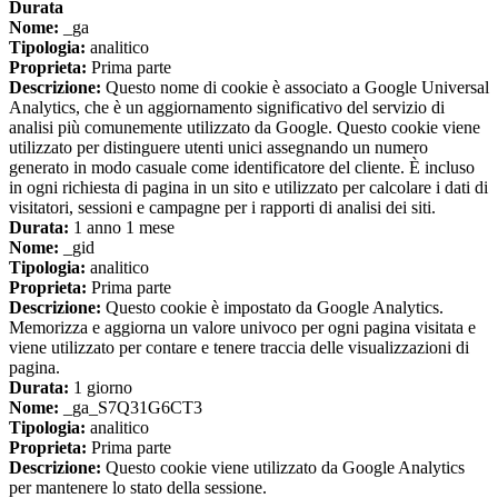
Durata
Nome:
_ga
Tipologia:
analitico
Proprieta:
Prima parte
Descrizione:
Questo nome di cookie è associato a Google Universal
Analytics, che è un aggiornamento significativo del servizio di
analisi più comunemente utilizzato da Google. Questo cookie viene
utilizzato per distinguere utenti unici assegnando un numero
generato in modo casuale come identificatore del cliente. È incluso
in ogni richiesta di pagina in un sito e utilizzato per calcolare i dati di
visitatori, sessioni e campagne per i rapporti di analisi dei siti.
Durata:
1 anno 1 mese
Nome:
_gid
Tipologia:
analitico
Proprieta:
Prima parte
Descrizione:
Questo cookie è impostato da Google Analytics.
Memorizza e aggiorna un valore univoco per ogni pagina visitata e
viene utilizzato per contare e tenere traccia delle visualizzazioni di
pagina.
Durata:
1 giorno
Nome:
_ga_S7Q31G6CT3
Tipologia:
analitico
Proprieta:
Prima parte
Descrizione:
Questo cookie viene utilizzato da Google Analytics
per mantenere lo stato della sessione.