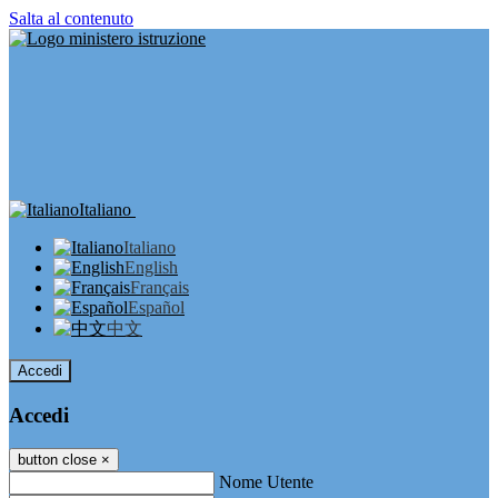
Salta al contenuto
Italiano
Italiano
English
Français
Español
中文
Accedi
Accedi
button close
×
Nome Utente