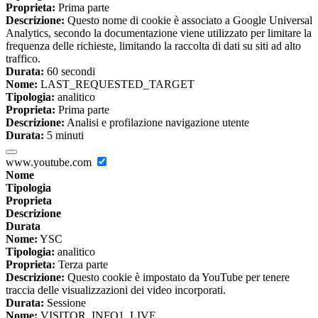
Proprieta:
Prima parte
Descrizione:
Questo nome di cookie è associato a Google Universal
Analytics, secondo la documentazione viene utilizzato per limitare la
frequenza delle richieste, limitando la raccolta di dati su siti ad alto
traffico.
Durata:
60 secondi
Nome:
LAST_REQUESTED_TARGET
Tipologia:
analitico
Proprieta:
Prima parte
Descrizione:
Analisi e profilazione navigazione utente
Durata:
5 minuti
www.youtube.com
Nome
Tipologia
Proprieta
Descrizione
Durata
Nome:
YSC
Tipologia:
analitico
Proprieta:
Terza parte
Descrizione:
Questo cookie è impostato da YouTube per tenere
traccia delle visualizzazioni dei video incorporati.
Durata:
Sessione
Nome:
VISITOR_INFO1_LIVE