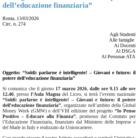
dell’educazione finanziaria”
Roma, 13/03/2026
Circ. n. 274
Agli Studenti
Alle famiglie
Ai Docenti
Al DSGA
Al Personae ATA
Oggetto
: “Soldi: parlarne è intelligente! – Giovani e futuro: il
potere dell’educazione finanziaria”
Si comunica che il giorno
17 marzo 2026
,
dalle ore 9.15 alle ore
12.40
, presso
l’Aula Magna
del Liceo, si terrà l’evento nazionale
“Soldi: parlarne è intelligente! – Giovani e futuro: il potere
dell’educazione finanziaria”
, organizzato nell’ambito della Global
Money Week (GMW) e dell’VIII edizione del progetto
“Io Penso
Positivo – Educare alla Finanza”
, promosso dal Comitato per
l’Educazione Finanziaria, finanziato dal Ministero delle Imprese e
del Made in Italy e realizzato da Unioncamere.
Con grande piacere il nostro Istituto accoglierà e ospiterà l’iniziativa,