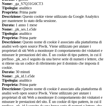
Nome:
_ga_S7Q31G6CT3
Tipologia:
analitico
Proprieta:
Prima parte
Descrizione:
Questo cookie viene utilizzato da Google Analytics
per mantenere lo stato della sessione.
Durata:
1 anno 1 mese
Nome:
_pk_ses.1.e5de
Tipologia:
analitico
Proprieta:
Prima parte
Descrizione:
Questo nome di cookie è associato alla piattaforma di
analisi web open source Piwik. Viene utilizzato per aiutare i
proprietari di siti Web a monitorare il comportamento dei visitatori e
misurare le prestazioni del sito. È un cookie di tipo pattern, in cui il
prefisso _pk_ses è seguito da una breve serie di numeri e lettere, che
si ritiene sia un codice di riferimento per il dominio che imposta il
cookie.
Durata:
30 minuti
Nome:
_pk_id.1.e5de
Tipologia:
analitico
Proprieta:
Prima parte
Descrizione:
Questo nome di cookie è associato alla piattaforma di
analisi web open source Piwik. Viene utilizzato per aiutare i
proprietari di siti Web a monitorare il comportamento dei visitatori e
misurare le prestazioni del sito. È un cookie di tipo pattern, in cui il
prefisso _pk_id è seguito da una breve serie di numeri e lettere, che