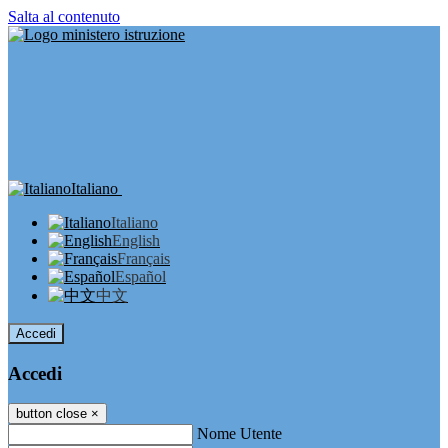
Salta al contenuto
Italiano
Italiano
English
Français
Español
中文
Accedi
Accedi
button close
×
Nome Utente