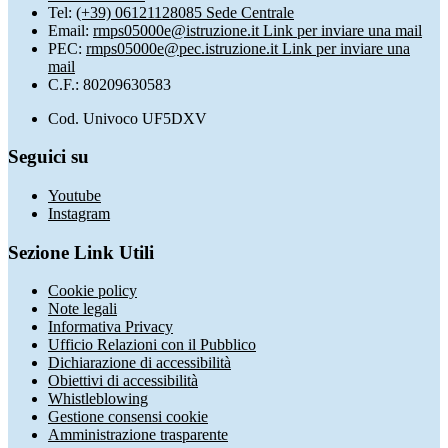
Tel:
(+39) 06121128085 Sede Centrale
Email:
rmps05000e@istruzione.it
Link per inviare una mail
PEC:
rmps05000e@pec.istruzione.it
Link per inviare una
mail
C.F.: 80209630583
Cod. Univoco UF5DXV
Seguici su
Youtube
Instagram
Sezione Link Utili
Cookie policy
Note legali
Informativa Privacy
Ufficio Relazioni con il Pubblico
Dichiarazione di accessibilità
Obiettivi di accessibilità
Whistleblowing
Gestione consensi cookie
Amministrazione trasparente