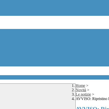
Home
>
Novità
>
Le notizie
>
AVVISO: Ripristino l