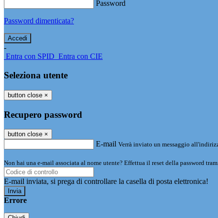
Password
Password dimenticata?
-
Entra con SPID
Entra con CIE
Seleziona utente
button close
×
Recupero password
button close
×
E-mail
Verrà inviato un messaggio all'indirizz
Non hai una e-mail associata al nome utente? Effettua il reset della password tram
E-mail inviata, si prega di controllare la casella di posta elettronica!
Errore
Chiudi