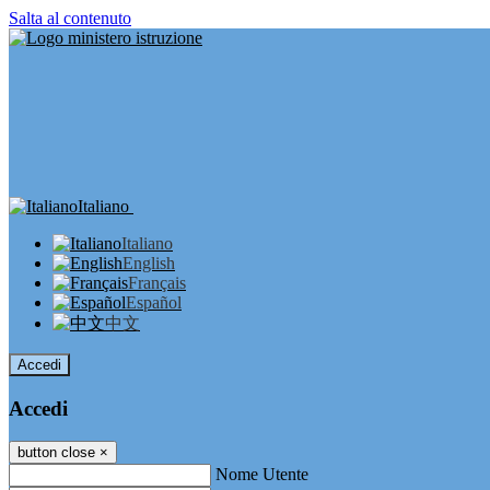
Salta al contenuto
Italiano
Italiano
English
Français
Español
中文
Accedi
Accedi
button close
×
Nome Utente