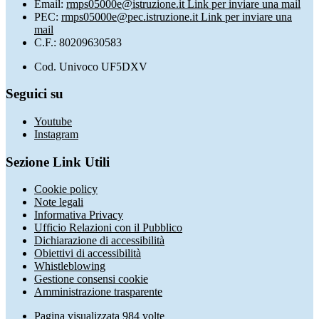
Email:
rmps05000e@istruzione.it
Link per inviare una mail
PEC:
rmps05000e@pec.istruzione.it
Link per inviare una
mail
C.F.: 80209630583
Cod. Univoco UF5DXV
Seguici su
Youtube
Instagram
Sezione Link Utili
Cookie policy
Note legali
Informativa Privacy
Ufficio Relazioni con il Pubblico
Dichiarazione di accessibilità
Obiettivi di accessibilità
Whistleblowing
Gestione consensi cookie
Amministrazione trasparente
Pagina visualizzata
984
volte