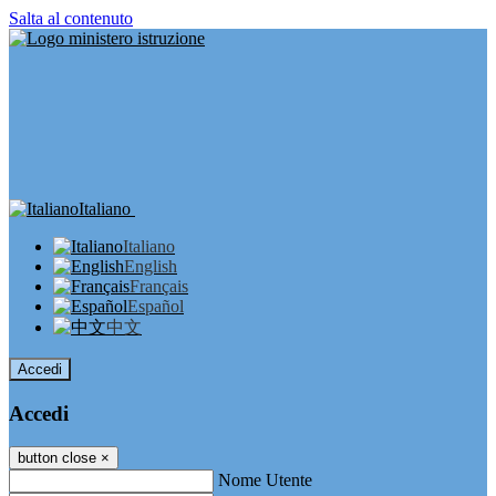
Salta al contenuto
Italiano
Italiano
English
Français
Español
中文
Accedi
Accedi
button close
×
Nome Utente