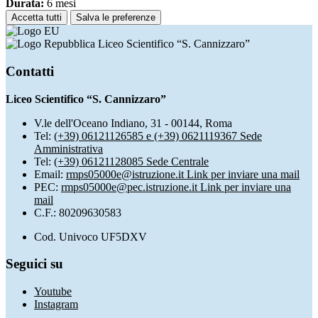
Durata:
6 mesi
Accetta tutti
Salva le preferenze
Liceo Scientifico “S. Cannizzaro”
Contatti
Liceo Scientifico “S. Cannizzaro”
V.le dell'Oceano Indiano, 31 - 00144, Roma
Tel:
(+39) 06121126585 e (+39) 0621119367 Sede
Amministrativa
Tel:
(+39) 06121128085 Sede Centrale
Email:
rmps05000e@istruzione.it
Link per inviare una mail
PEC:
rmps05000e@pec.istruzione.it
Link per inviare una
mail
C.F.: 80209630583
Cod. Univoco UF5DXV
Seguici su
Youtube
Instagram