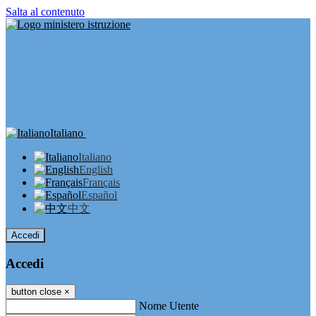
Salta al contenuto
Italiano
Italiano
English
Français
Español
中文
Accedi
Accedi
button close
×
Nome Utente