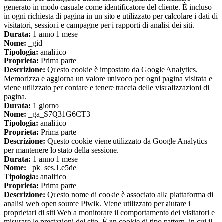
generato in modo casuale come identificatore del cliente. È incluso
in ogni richiesta di pagina in un sito e utilizzato per calcolare i dati di
visitatori, sessioni e campagne per i rapporti di analisi dei siti.
Durata:
1 anno 1 mese
Nome:
_gid
Tipologia:
analitico
Proprieta:
Prima parte
Descrizione:
Questo cookie è impostato da Google Analytics.
Memorizza e aggiorna un valore univoco per ogni pagina visitata e
viene utilizzato per contare e tenere traccia delle visualizzazioni di
pagina.
Durata:
1 giorno
Nome:
_ga_S7Q31G6CT3
Tipologia:
analitico
Proprieta:
Prima parte
Descrizione:
Questo cookie viene utilizzato da Google Analytics
per mantenere lo stato della sessione.
Durata:
1 anno 1 mese
Nome:
_pk_ses.1.e5de
Tipologia:
analitico
Proprieta:
Prima parte
Descrizione:
Questo nome di cookie è associato alla piattaforma di
analisi web open source Piwik. Viene utilizzato per aiutare i
proprietari di siti Web a monitorare il comportamento dei visitatori e
misurare le prestazioni del sito. È un cookie di tipo pattern, in cui il