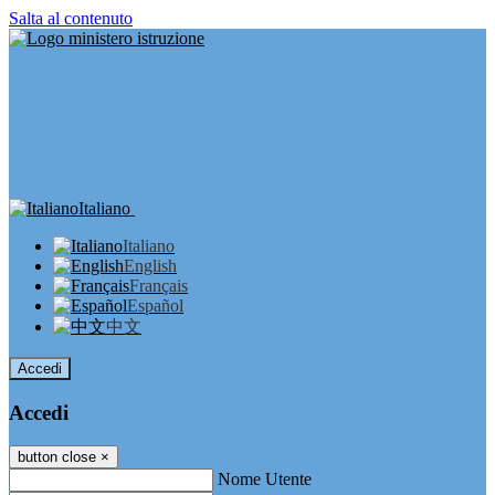
Salta al contenuto
Italiano
Italiano
English
Français
Español
中文
Accedi
Accedi
button close
×
Nome Utente