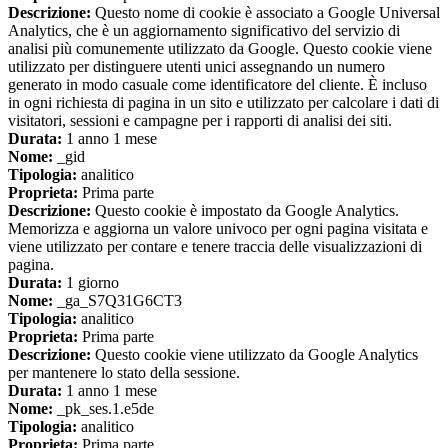
Descrizione:
Questo nome di cookie è associato a Google Universal
Analytics, che è un aggiornamento significativo del servizio di
analisi più comunemente utilizzato da Google. Questo cookie viene
utilizzato per distinguere utenti unici assegnando un numero
generato in modo casuale come identificatore del cliente. È incluso
in ogni richiesta di pagina in un sito e utilizzato per calcolare i dati di
visitatori, sessioni e campagne per i rapporti di analisi dei siti.
Durata:
1 anno 1 mese
Nome:
_gid
Tipologia:
analitico
Proprieta:
Prima parte
Descrizione:
Questo cookie è impostato da Google Analytics.
Memorizza e aggiorna un valore univoco per ogni pagina visitata e
viene utilizzato per contare e tenere traccia delle visualizzazioni di
pagina.
Durata:
1 giorno
Nome:
_ga_S7Q31G6CT3
Tipologia:
analitico
Proprieta:
Prima parte
Descrizione:
Questo cookie viene utilizzato da Google Analytics
per mantenere lo stato della sessione.
Durata:
1 anno 1 mese
Nome:
_pk_ses.1.e5de
Tipologia:
analitico
Proprieta:
Prima parte