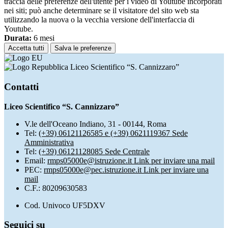
traccia delle preferenze dell'utente per i video di Youtube incorporati
nei siti; può anche determinare se il visitatore del sito web sta
utilizzando la nuova o la vecchia versione dell'interfaccia di
Youtube.
Durata:
6 mesi
Accetta tutti
Salva le preferenze
Liceo Scientifico “S. Cannizzaro”
Contatti
Liceo Scientifico “S. Cannizzaro”
V.le dell'Oceano Indiano, 31 - 00144, Roma
Tel:
(+39) 06121126585 e (+39) 0621119367 Sede
Amministrativa
Tel:
(+39) 06121128085 Sede Centrale
Email:
rmps05000e@istruzione.it
Link per inviare una mail
PEC:
rmps05000e@pec.istruzione.it
Link per inviare una
mail
C.F.: 80209630583
Cod. Univoco UF5DXV
Seguici su