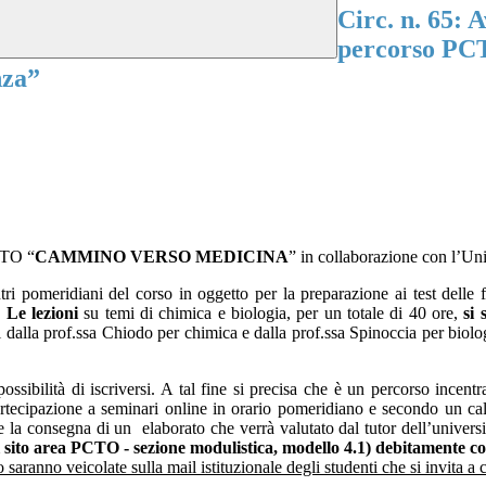
Circ. n. 65
percorso 
nza”
CTO “
CAMMINO VERSO MEDICINA
”
in collaborazione con l’Un
tri pomeridiani del corso in oggetto per la preparazione ai test del
le 
.
Le lezioni
su temi di chimica e biologia, per un totale di 40 ore,
si
i dalla prof.ssa Chiodo per chimica e dalla prof.ssa Spinoccia per biolog
ssibilità di iscriversi. A tal fine si precisa che è un percorso incentr
partecipazione a seminari online in orario pomeridiano e secondo un ca
che la consegna di un
elaborato che verrà valutato dal tutor dell’univers
al sito area PCTO - sezione modulistica, modello 4.1) debitamente co
 saranno veicolate sulla mail istituzionale degli studenti che si invita a 