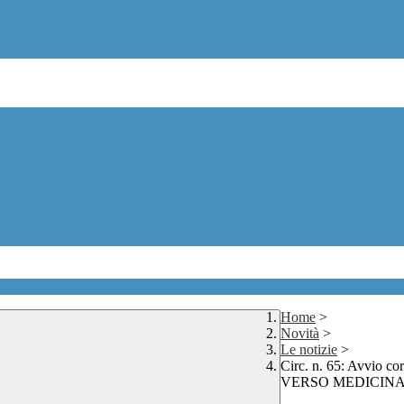
Home
>
Novità
>
Le notizie
>
Circ. n. 65: Avvi
VERSO MEDICINA” in 