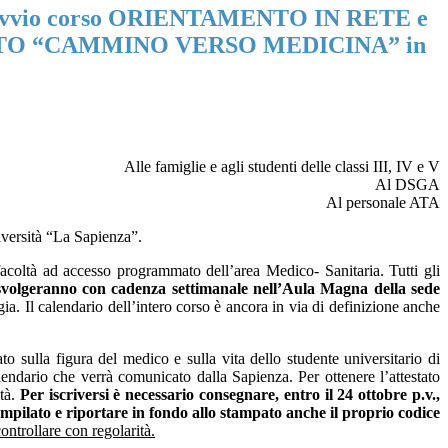
: Avvio corso ORIENTAMENTO IN RETE e
PCTO “CAMMINO VERSO MEDICINA” in
Alle famiglie e
agli studenti delle classi III, IV e V
Al DSGA
Al personale ATA
iversità “La Sapienza”.
facoltà ad accesso programmato dell’area Medico- Sanitaria. Tutti gli
 svolgeranno con cadenza settimanale nell’Aula Magna della sede
ia. Il calendario dell’intero corso è ancora in via di definizione anche
ato sulla figura del medico e sulla vita dello studente universitario di
lendario che verrà comunicato dalla Sapienza. Per ottenere l’attestato
ità.
Per iscriversi è necessario consegnare, entro il 24 ottobre p.v.,
mpilato e riportare in fondo allo stampato anche il proprio codice
controllare con regolarità.