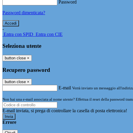
Password
Password dimenticata?
-
Entra con SPID
Entra con CIE
Seleziona utente
button close
×
Recupero password
button close
×
E-mail
Verrà inviato un messaggio all'indirizz
Non hai una e-mail associata al nome utente? Effettua il reset della password tram
E-mail inviata, si prega di controllare la casella di posta elettronica!
Errore
Chiudi