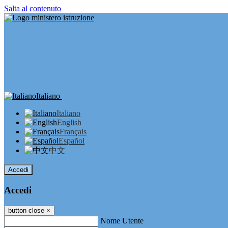
Salta al contenuto
Italiano
Italiano
English
Français
Español
中文
Accedi
Accedi
button close
×
Nome Utente