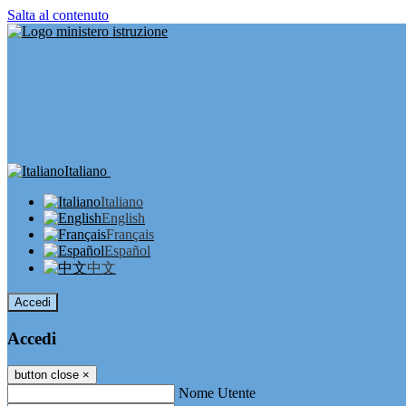
Salta al contenuto
Italiano
Italiano
English
Français
Español
中文
Accedi
Accedi
button close
×
Nome Utente