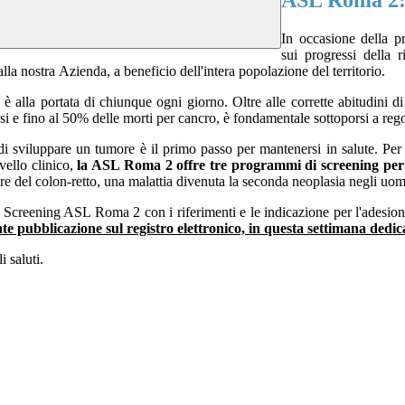
ASL Roma 2:
In occasione della p
sui progressi della 
la nostra Azienda, a beneficio dell'intera popolazione del territorio.
 è alla portata di chiunque ogni giorno. Oltre alle corrette
abitudini d
si e fino al 50% delle morti per cancro,
è fondamentale sottoporsi
a reg
 di sviluppare un tumore è il primo passo per mantenersi in salute
.
Per
ivello clinico,
l
a ASL Roma 2 offre
tre programmi di screening
per 
re del colon-retto, una malattia divenuta la seconda neoplasia negli uomi
o Screening ASL Roma 2 con i riferimenti e le indicazione per l'adesi
ante pubblicazione sul registro elettronico, in questa settimana dedi
i saluti.