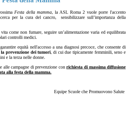
 Festa della Mamma
rossima
Festa della mamma
, la ASL Roma 2 vuole porre l'accento
ricerca per la cura del cancro, sensibilizzare sull’importanza della
i vita come
non fumare, seguire un’alimentazione varia ed equilibrata
olari
controlli medici.
 garantire equità nell'accesso a una diagnosi precoce, che consente di
la prevenzione dei tumori
, di cui due tipicamente femminili, seno e
ni e la terza nelle donne.
one alle campagne di prevenzione con
richiesta
di massima diffusione
cata alla festa della mamma.
Equipe Scuole che Promuovono Salute