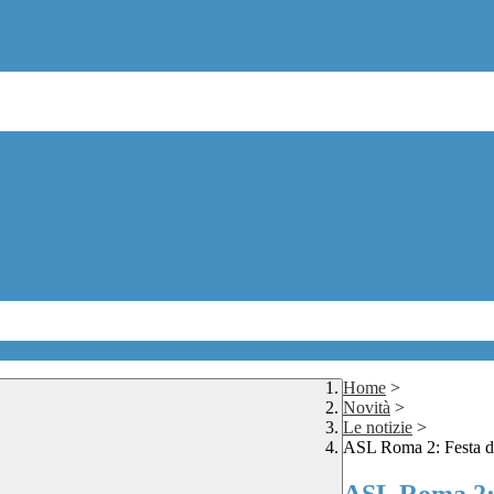
Home
>
Novità
>
Le notizie
>
ASL Roma 2: Festa 