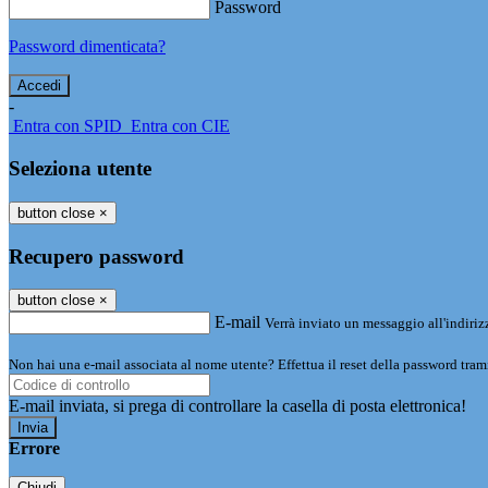
Password
Password dimenticata?
-
Entra con SPID
Entra con CIE
Seleziona utente
button close
×
Recupero password
button close
×
E-mail
Verrà inviato un messaggio all'indirizz
Non hai una e-mail associata al nome utente? Effettua il reset della password tram
E-mail inviata, si prega di controllare la casella di posta elettronica!
Errore
Chiudi