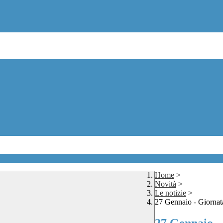
Home
>
Novità
>
Le notizie
>
27 Gennaio - Giornat