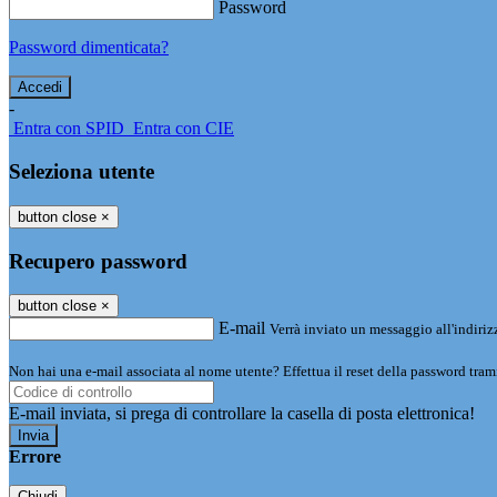
Password
Password dimenticata?
-
Entra con SPID
Entra con CIE
Seleziona utente
button close
×
Recupero password
button close
×
E-mail
Verrà inviato un messaggio all'indirizz
Non hai una e-mail associata al nome utente? Effettua il reset della password tram
E-mail inviata, si prega di controllare la casella di posta elettronica!
Errore
Chiudi