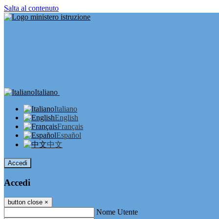
Salta al contenuto
Italiano
Italiano
English
Français
Español
中文
Accedi
Accedi
button close
×
Nome Utente