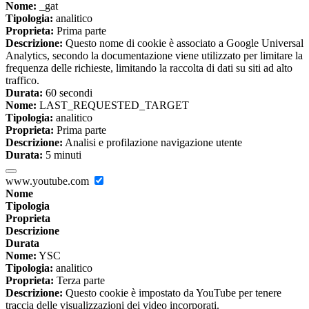
Nome:
_gat
Tipologia:
analitico
Proprieta:
Prima parte
Descrizione:
Questo nome di cookie è associato a Google Universal
Analytics, secondo la documentazione viene utilizzato per limitare la
frequenza delle richieste, limitando la raccolta di dati su siti ad alto
traffico.
Durata:
60 secondi
Nome:
LAST_REQUESTED_TARGET
Tipologia:
analitico
Proprieta:
Prima parte
Descrizione:
Analisi e profilazione navigazione utente
Durata:
5 minuti
www.youtube.com
Nome
Tipologia
Proprieta
Descrizione
Durata
Nome:
YSC
Tipologia:
analitico
Proprieta:
Terza parte
Descrizione:
Questo cookie è impostato da YouTube per tenere
traccia delle visualizzazioni dei video incorporati.