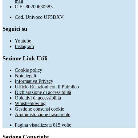
mail
C.F.: 80209630583
Cod. Univoco UF5DXV
Seguici su
Youtube
Instagram
Sezione Link Utili
Cookie policy
Note legali
Informativa Privacy
Ufficio Relazioni con il Pubblico
Dichiarazione di accessibilità
Obiettivi di accessibilità
Whistleblowing
Gestione consensi cookie
Amministrazione trasparente
Pagina visualizzata
815
volte
Sezione Copyright