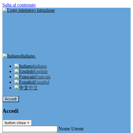
Salta al contenuto
Italiano
Italiano
English
Français
Español
中文
Accedi
Accedi
button close
×
Nome Utente