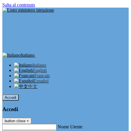
Salta al contenuto
Italiano
Italiano
English
Français
Español
中文
Accedi
Accedi
button close
×
Nome Utente