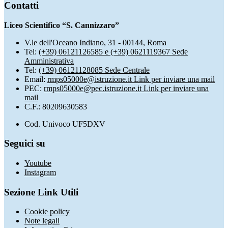
Contatti
Liceo Scientifico “S. Cannizzaro”
V.le dell'Oceano Indiano, 31 - 00144, Roma
Tel:
(+39) 06121126585 e (+39) 0621119367 Sede
Amministrativa
Tel:
(+39) 06121128085 Sede Centrale
Email:
rmps05000e@istruzione.it
Link per inviare una mail
PEC:
rmps05000e@pec.istruzione.it
Link per inviare una
mail
C.F.: 80209630583
Cod. Univoco UF5DXV
Seguici su
Youtube
Instagram
Sezione Link Utili
Cookie policy
Note legali