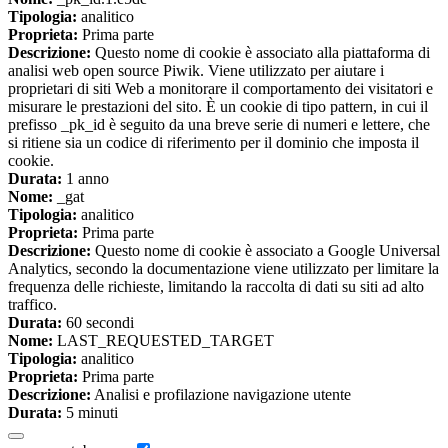
Tipologia:
analitico
Proprieta:
Prima parte
Descrizione:
Questo nome di cookie è associato alla piattaforma di
analisi web open source Piwik. Viene utilizzato per aiutare i
proprietari di siti Web a monitorare il comportamento dei visitatori e
misurare le prestazioni del sito. È un cookie di tipo pattern, in cui il
prefisso _pk_id è seguito da una breve serie di numeri e lettere, che
si ritiene sia un codice di riferimento per il dominio che imposta il
cookie.
Durata:
1 anno
Nome:
_gat
Tipologia:
analitico
Proprieta:
Prima parte
Descrizione:
Questo nome di cookie è associato a Google Universal
Analytics, secondo la documentazione viene utilizzato per limitare la
frequenza delle richieste, limitando la raccolta di dati su siti ad alto
traffico.
Durata:
60 secondi
Nome:
LAST_REQUESTED_TARGET
Tipologia:
analitico
Proprieta:
Prima parte
Descrizione:
Analisi e profilazione navigazione utente
Durata:
5 minuti