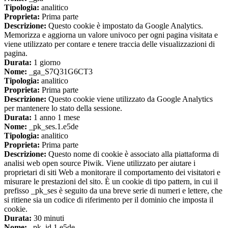
Tipologia:
analitico
Proprieta:
Prima parte
Descrizione:
Questo cookie è impostato da Google Analytics.
Memorizza e aggiorna un valore univoco per ogni pagina visitata e
viene utilizzato per contare e tenere traccia delle visualizzazioni di
pagina.
Durata:
1 giorno
Nome:
_ga_S7Q31G6CT3
Tipologia:
analitico
Proprieta:
Prima parte
Descrizione:
Questo cookie viene utilizzato da Google Analytics
per mantenere lo stato della sessione.
Durata:
1 anno 1 mese
Nome:
_pk_ses.1.e5de
Tipologia:
analitico
Proprieta:
Prima parte
Descrizione:
Questo nome di cookie è associato alla piattaforma di
analisi web open source Piwik. Viene utilizzato per aiutare i
proprietari di siti Web a monitorare il comportamento dei visitatori e
misurare le prestazioni del sito. È un cookie di tipo pattern, in cui il
prefisso _pk_ses è seguito da una breve serie di numeri e lettere, che
si ritiene sia un codice di riferimento per il dominio che imposta il
cookie.
Durata:
30 minuti
Nome:
_pk_id.1.e5de