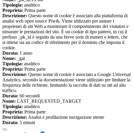
Tipologia:
analitico
Proprieta:
Prima parte
Descrizione:
Questo nome di cookie è associato alla piattaforma di
analisi web open source Piwik. Viene utilizzato per aiutare i
proprietari di siti Web a monitorare il comportamento dei visitatori e
misurare le prestazioni del sito. È un cookie di tipo pattern, in cui il
prefisso _pk_id è seguito da una breve serie di numeri e lettere, che
si ritiene sia un codice di riferimento per il dominio che imposta il
cookie.
Durata:
1 anno
Nome:
_gat
Tipologia:
analitico
Proprieta:
Prima parte
Descrizione:
Questo nome di cookie è associato a Google Universal
Analytics, secondo la documentazione viene utilizzato per limitare la
frequenza delle richieste, limitando la raccolta di dati su siti ad alto
traffico.
Durata:
60 secondi
Nome:
LAST_REQUESTED_TARGET
Tipologia:
analitico
Proprieta:
Prima parte
Descrizione:
Analisi e profilazione navigazione utente
Durata:
5 minuti