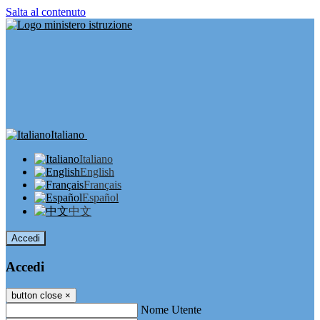
Salta al contenuto
Italiano
Italiano
English
Français
Español
中文
Accedi
Accedi
button close
×
Nome Utente