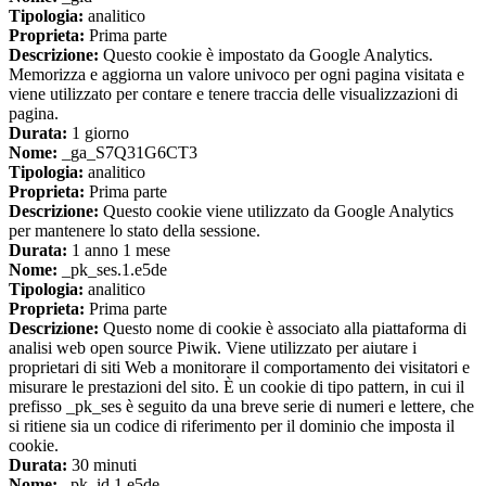
Tipologia:
analitico
Proprieta:
Prima parte
Descrizione:
Questo cookie è impostato da Google Analytics.
Memorizza e aggiorna un valore univoco per ogni pagina visitata e
viene utilizzato per contare e tenere traccia delle visualizzazioni di
pagina.
Durata:
1 giorno
Nome:
_ga_S7Q31G6CT3
Tipologia:
analitico
Proprieta:
Prima parte
Descrizione:
Questo cookie viene utilizzato da Google Analytics
per mantenere lo stato della sessione.
Durata:
1 anno 1 mese
Nome:
_pk_ses.1.e5de
Tipologia:
analitico
Proprieta:
Prima parte
Descrizione:
Questo nome di cookie è associato alla piattaforma di
analisi web open source Piwik. Viene utilizzato per aiutare i
proprietari di siti Web a monitorare il comportamento dei visitatori e
misurare le prestazioni del sito. È un cookie di tipo pattern, in cui il
prefisso _pk_ses è seguito da una breve serie di numeri e lettere, che
si ritiene sia un codice di riferimento per il dominio che imposta il
cookie.
Durata:
30 minuti
Nome:
_pk_id.1.e5de