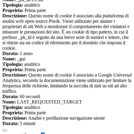
Tipologia:
analitico
Proprieta:
Prima parte
Descrizione:
Questo nome di cookie è associato alla piattaforma di
analisi web open source Piwik. Viene utilizzato per aiutare i
proprietari di siti Web a monitorare il comportamento dei visitatori e
misurare le prestazioni del sito. È un cookie di tipo pattern, in cui il
prefisso _pk_id è seguito da una breve serie di numeri e lettere, che
si ritiene sia un codice di riferimento per il dominio che imposta il
cookie.
Durata:
1 anno
Nome:
_gat
Tipologia:
analitico
Proprieta:
Prima parte
Descrizione:
Questo nome di cookie è associato a Google Universal
Analytics, secondo la documentazione viene utilizzato per limitare la
frequenza delle richieste, limitando la raccolta di dati su siti ad alto
traffico.
Durata:
60 secondi
Nome:
LAST_REQUESTED_TARGET
Tipologia:
analitico
Proprieta:
Prima parte
Descrizione:
Analisi e profilazione navigazione utente
Durata:
5 minuti