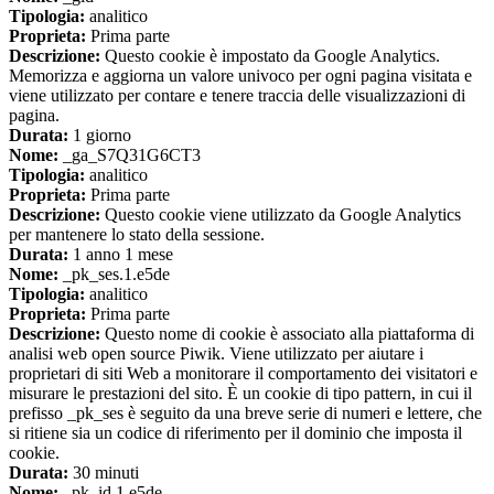
Tipologia:
analitico
Proprieta:
Prima parte
Descrizione:
Questo cookie è impostato da Google Analytics.
Memorizza e aggiorna un valore univoco per ogni pagina visitata e
viene utilizzato per contare e tenere traccia delle visualizzazioni di
pagina.
Durata:
1 giorno
Nome:
_ga_S7Q31G6CT3
Tipologia:
analitico
Proprieta:
Prima parte
Descrizione:
Questo cookie viene utilizzato da Google Analytics
per mantenere lo stato della sessione.
Durata:
1 anno 1 mese
Nome:
_pk_ses.1.e5de
Tipologia:
analitico
Proprieta:
Prima parte
Descrizione:
Questo nome di cookie è associato alla piattaforma di
analisi web open source Piwik. Viene utilizzato per aiutare i
proprietari di siti Web a monitorare il comportamento dei visitatori e
misurare le prestazioni del sito. È un cookie di tipo pattern, in cui il
prefisso _pk_ses è seguito da una breve serie di numeri e lettere, che
si ritiene sia un codice di riferimento per il dominio che imposta il
cookie.
Durata:
30 minuti
Nome:
_pk_id.1.e5de