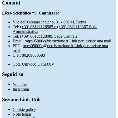
Contatti
Liceo Scientifico “S. Cannizzaro”
V.le dell'Oceano Indiano, 31 - 00144, Roma
Tel:
(+39) 06121126585 e (+39) 0621119367 Sede
Amministrativa
Tel:
(+39) 06121128085 Sede Centrale
Email:
rmps05000e@istruzione.it
Link per inviare una mail
PEC:
rmps05000e@pec.istruzione.it
Link per inviare una
mail
C.F.: 80209630583
Cod. Univoco UF5DXV
Seguici su
Youtube
Instagram
Sezione Link Utili
Cookie policy
Note legali