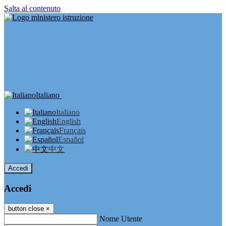
Salta al contenuto
Italiano
Italiano
English
Français
Español
中文
Accedi
Accedi
button close
×
Nome Utente