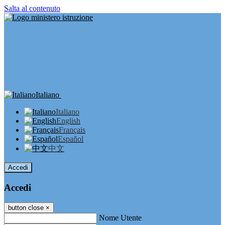
Salta al contenuto
Italiano
Italiano
English
Français
Español
中文
Accedi
Accedi
button close
×
Nome Utente