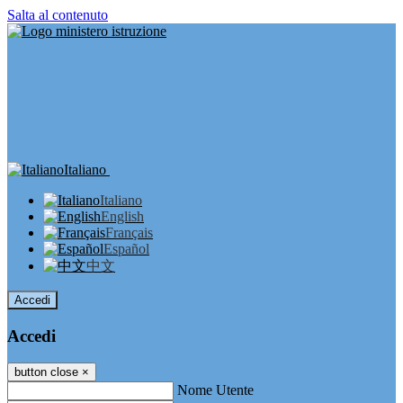
Salta al contenuto
Italiano
Italiano
English
Français
Español
中文
Accedi
Accedi
button close
×
Nome Utente