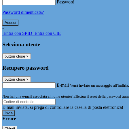
Password
Password dimenticata?
-
Entra con SPID
Entra con CIE
Seleziona utente
button close
×
Recupero password
button close
×
E-mail
Verrà inviato un messaggio all'indirizz
Non hai una e-mail associata al nome utente? Effettua il reset della password tram
E-mail inviata, si prega di controllare la casella di posta elettronica!
Errore
Chiudi