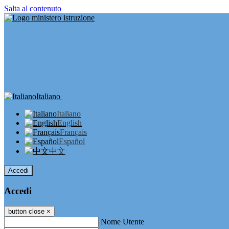
Salta al contenuto
Italiano
Italiano
English
Français
Español
中文
Accedi
Accedi
button close
×
Nome Utente