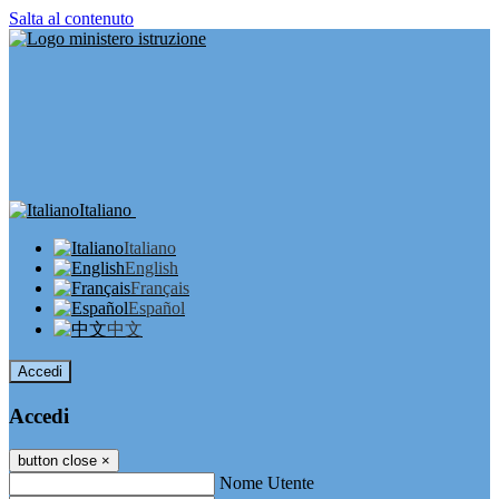
Salta al contenuto
Italiano
Italiano
English
Français
Español
中文
Accedi
Accedi
button close
×
Nome Utente