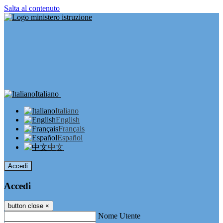
Salta al contenuto
Italiano
Italiano
English
Français
Español
中文
Accedi
Accedi
button close
×
Nome Utente