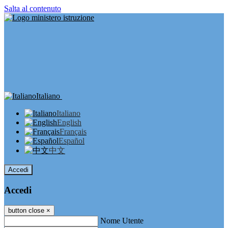
Salta al contenuto
Italiano
Italiano
English
Français
Español
中文
Accedi
Accedi
button close
×
Nome Utente