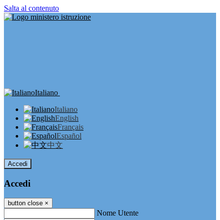
Salta al contenuto
Italiano
Italiano
English
Français
Español
中文
Accedi
Accedi
button close
×
Nome Utente