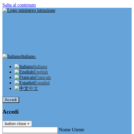
Salta al contenuto
Italiano
Italiano
English
Français
Español
中文
Accedi
Accedi
button close
×
Nome Utente