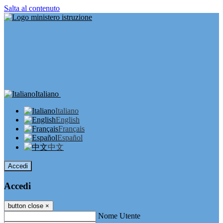
Salta al contenuto
Italiano
Italiano
English
Français
Español
中文
Accedi
Accedi
button close
×
Nome Utente