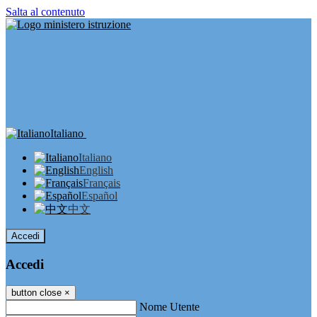
Salta al contenuto
Italiano
Italiano
English
Français
Español
中文
Accedi
Accedi
button close
×
Nome Utente