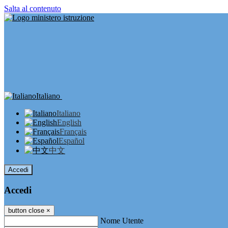
Salta al contenuto
Italiano
Italiano
English
Français
Español
中文
Accedi
Accedi
button close
×
Nome Utente