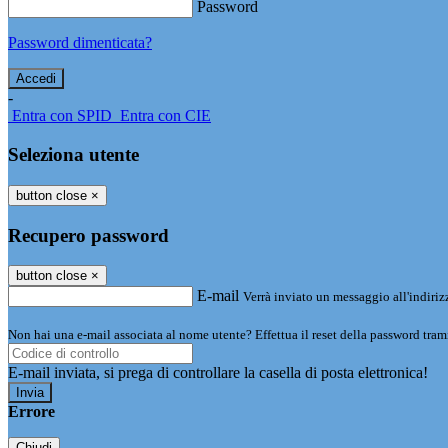
Password
Password dimenticata?
-
Entra con SPID
Entra con CIE
Seleziona utente
button close
×
Recupero password
button close
×
E-mail
Verrà inviato un messaggio all'indirizz
Non hai una e-mail associata al nome utente? Effettua il reset della password tram
E-mail inviata, si prega di controllare la casella di posta elettronica!
Errore
Chiudi