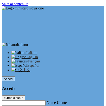
Salta al contenuto
Italiano
Italiano
English
Français
Español
中文
Accedi
Accedi
button close
×
Nome Utente