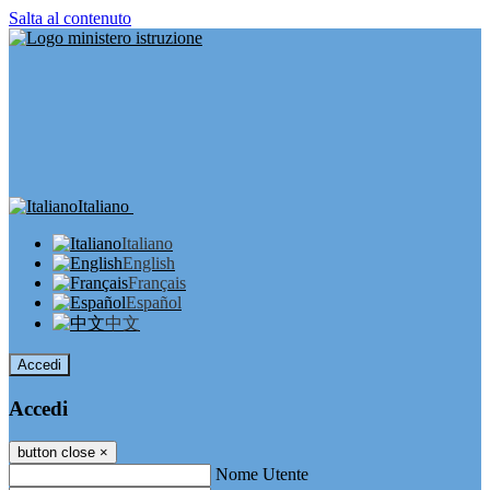
Salta al contenuto
Italiano
Italiano
English
Français
Español
中文
Accedi
Accedi
button close
×
Nome Utente