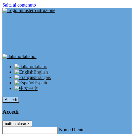
Salta al contenuto
Italiano
Italiano
English
Français
Español
中文
Accedi
Accedi
button close
×
Nome Utente