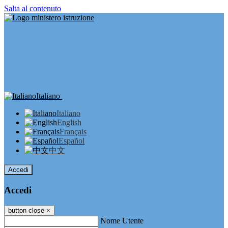
Salta al contenuto
Italiano
Italiano
English
Français
Español
中文
Accedi
Accedi
button close
×
Nome Utente